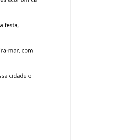
ba SP
 festa, 
ira-mar, com 
sa cidade o 