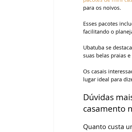
para os noivos.
Pedido de casamento
Vestid
Esses pacotes inclu
facilitando o plane
Vida de casados
Ubatuba se destaca
suas belas praias e
Os casais interess
lugar ideal para diz
Dúvidas mai
casamento n
Quanto custa u