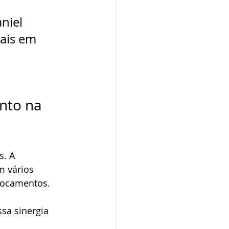
niel 
ais em 
nto na 
s. A 
m vários 
locamentos.
sa sinergia 