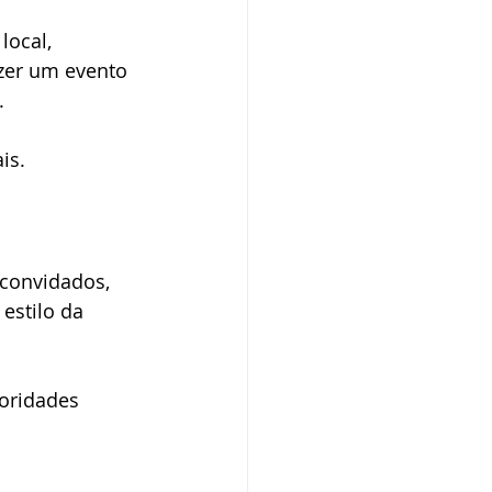
local, 
azer um evento 
 
is.
convidados, 
estilo da 
ioridades 