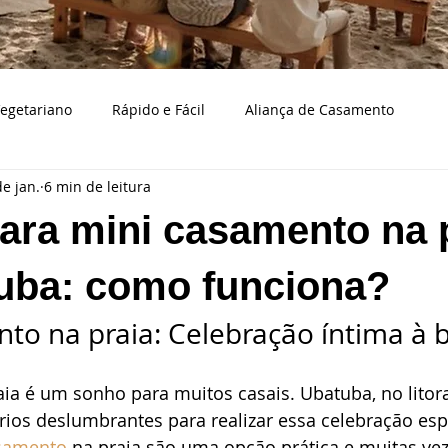
egetariano
Rápido e Fácil
Aliança de Casamento
de jan.
6 min de leitura
Bodas de casamento
Caraguatatuba
Bolo e doces d
ara mini casamento na 
a
Casamento na praia
Cerimonialista
Cidades
uba: como funciona?
to na praia: Celebração íntima à 
aço de casamento
Decoração
Eventos
Fotografia
a é um sonho para muitos casais. Ubatuba, no litora
rios deslumbrantes para realizar essa celebração esp
samento
Musicistas para casamentos
Organizando casa
asamento
 na praia são uma opção prática e muitas ve