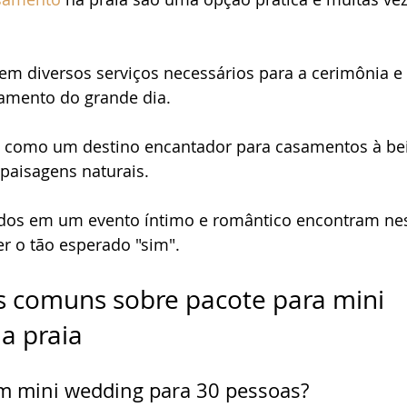
o de noiva
São Sebastião
Site de Casamento
Ubatu
em diversos serviços necessários para a cerimônia e a
jamento do grande dia.
 como um destino encantador para casamentos à be
 paisagens naturais. 
ados em um evento íntimo e romântico encontram nes
er o tão esperado "sim".
s comuns sobre pacote para mini 
a praia
m mini wedding para 30 pessoas?