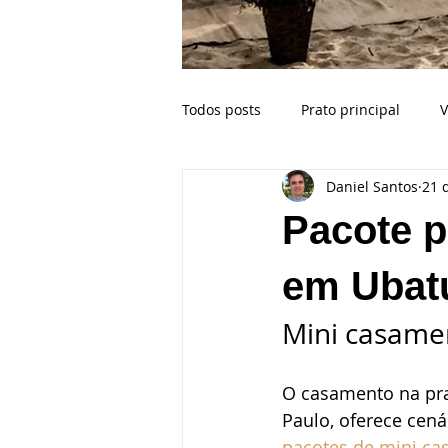
Todos posts
Prato principal
V
Daniel Santos
21 
Buffet para casamento na praia
Pacote p
Celebrante
Casamento Bahi
em Ubat
Mini casamen
Crianças no casamento
Esp
O casamento na prai
Paulo, oferece cená
Ilhabela SP
Fotógrafo de ca
pacotes de mini c