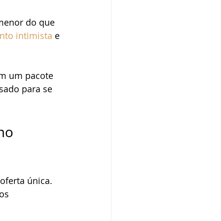
 menor do que 
to intimista
 e 
om um pacote 
sado para se 
mo 
ferta única. 
os 