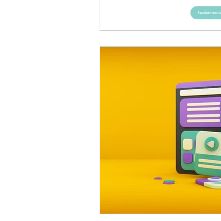
Pedido de casamento
Vestid
Vida de casados