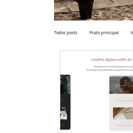
Todos posts
Prato principal
V
Buffet para casamento na praia
Celebrante
Casamento Bahi
Crianças no casamento
Esp
Ilhabela SP
Fotógrafo de ca