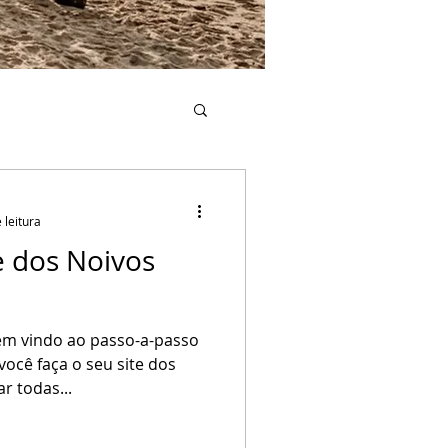
e casamento
 leitura
e dos Noivos
Convite de casamento
bem vindo ao passo-a-passo
Lista de casamento
ocê faça o seu site dos
r todas...
mento