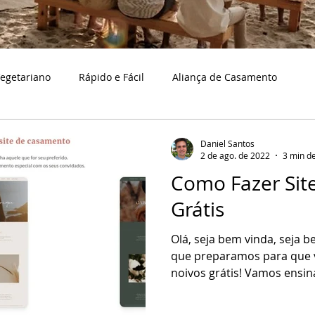
egetariano
Rápido e Fácil
Aliança de Casamento
Bodas de casamento
Caraguatatuba
Bolo e doces d
Daniel Santos
2 de ago. de 2022
3 min de
Como Fazer Sit
a
Casamento na praia
Cerimonialista
Cidades
Grátis
Olá, seja bem vinda, seja 
aço de casamento
Decoração
Eventos
Fotografia
que preparamos para que v
noivos grátis! Vamos ensina
samento
Musicistas para casamentos
Organizando casa