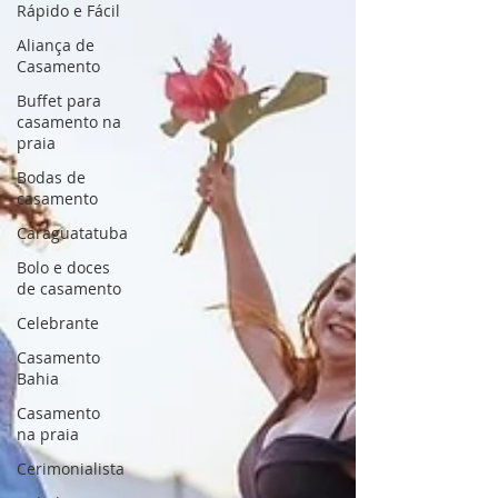
Rápido e Fácil
Aliança de
Casamento
Buffet para
casamento na
praia
Bodas de
casamento
Caraguatatuba
Bolo e doces
de casamento
Celebrante
Casamento
Bahia
Casamento
na praia
Cerimonialista