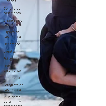
Cidades
Convite de
casamento
Crianças no
casamento
Espaço de
casamento
Decoração
Eventos
Fotografia
Lista de
casamento
Ilhabela SP
Fotógrafo de
casamento
Musicistas
para
casamentos