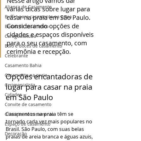
Nesse artigo vamos dar 
Aliança de Casamento
várias dicas sobre lugar para 
casar na praia em São Paulo. 
Buffet para casamento na praia
Considerando opções de 
Bodas de casamento
cidades e espaços disponíveis 
Caraguatatuba
para o seu casamento, com 
Bolo e doces de casamento
cerimônia e recepção.
Celebrante
Casamento Bahia
Opções encantadoras de 
Casamento na praia
Cerimonialista
lugar para casar na praia 
Cidades
em São Paulo
Convite de casamento
Casamentos na praia têm se 
Crianças no casamento
tornado cada vez mais populares no 
Espaço de casamento
Brasil. São Paulo, com suas belas 
Decoração
praias de areia branca e águas azuis, 