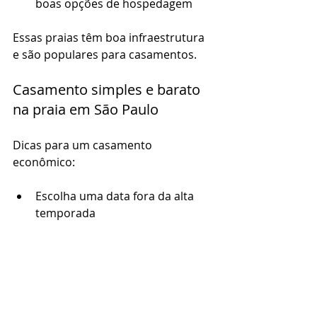
boas opções de hospedagem
Essas praias têm boa infraestrutura 
e são populares para casamentos.
Casamento simples e barato 
na praia em São Paulo
Dicas para um casamento 
econômico:
Escolha uma data fora da alta 
temporada
Limite o número de convidados
Use decoração minimalista com 
elementos naturais
Opte por um 
buffet simples
 ou 
faça um piquenique
Peça ajuda de amigos e 