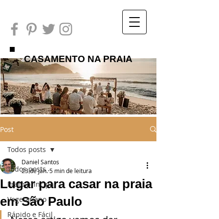
CASAMENTO NA PRAIA
Post
Todos posts
Daniel Santos
Todos posts
23 de jan.
5 min de leitura
Lugar para casar na praia
Prato principal
em São Paulo
Vegetariano
Rápido e Fácil