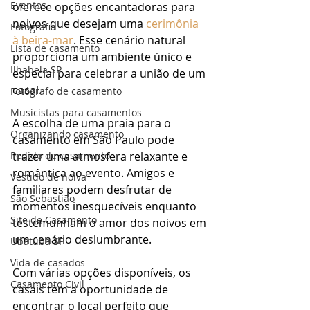
Eventos
oferece opções encantadoras para 
noivos que desejam uma 
cerimônia 
Fotografia
à beira-mar
. Esse cenário natural 
Lista de casamento
proporciona um ambiente único e 
Ilhabela SP
especial para celebrar a união de um 
casal.
Fotógrafo de casamento
Musicistas para casamentos
A escolha de uma praia para o 
Organizando casamento
casamento em São Paulo pode 
Pedido de casamento
trazer uma atmosfera relaxante e 
romântica ao evento. Amigos e 
Vestido de noiva
familiares podem desfrutar de 
São Sebastião
momentos inesquecíveis enquanto 
Site de Casamento
testemunham o amor dos noivos em 
um cenário deslumbrante. 
Ubatuba SP
Vida de casados
Com várias opções disponíveis, os 
Casamento Civil
casais têm a oportunidade de 
encontrar o local perfeito que 