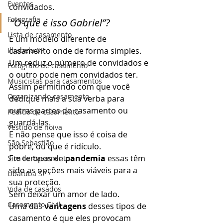
Eventos
convidados. 
Fotografia
“
O que é isso Gabriel”?
Lista de casamento
É um modelo diferente de 
Ilhabela SP
casamento onde de forma simples. 
Um reduz o número de convidados e 
Fotógrafo de casamento
o outro pode nem convidados ter. 
Musicistas para casamentos
Assim permitindo com que você 
Organizando casamento
dedique mais a sua verba para 
outras partes do casamento ou 
Pedido de casamento
guardá-las. 
Vestido de noiva
E não pense que isso é coisa de 
São Sebastião
pobre, ou que é ridículo. 
Em tempos de 
pandemia
 essas têm 
Site de Casamento
sido as opções mais viáveis para a 
Ubatuba SP
sua proteção. 
Vida de casados
Sem deixar um amor de lado. 
Casamento Civil
Uma das 
vantagens 
desses tipos de 
casamento é que eles provocam 