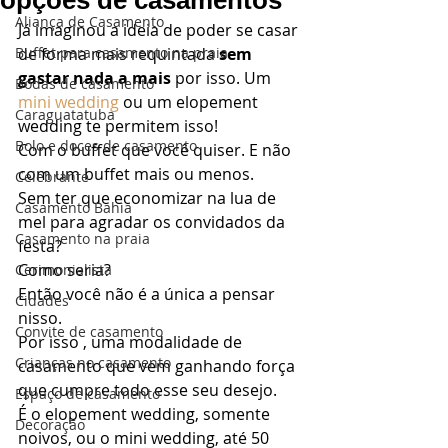
opções de casamentos
Aliança de Casamento
Já imaginou a ideia de poder se casar 
Buffet para casamento na praia
de forma mais requintada 
sem 
gastar nada a mais
 por isso. Um 
Bodas de casamento
mini wedding
 ou um elopement 
Caraguatatuba
wedding te permitem isso! 
Bolo e doces de casamento
Com o buffet que você quiser. E não 
com um buffet mais ou menos. 
Celebrante
Sem ter que economizar na lua de 
Casamento Bahia
mel para agradar os convidados da 
Casamento na praia
festa? 
Como seria? 
Cerimonialista
Então você não é a única a pensar 
Cidades
nisso. 
Convite de casamento
Por isso , uma modalidade de 
Crianças no casamento
casamento que vem ganhando força 
que cumpre todo esse seu desejo. 
Espaço de casamento
É o elopement wedding, somente 
Decoração
noivos, ou o mini wedding, até 50 