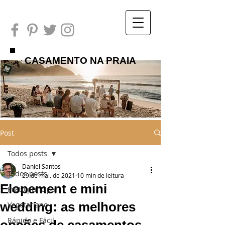
CASAMENTO NA PRAIA
Post
Todos posts
Daniel Santos
Todos posts
29 de mai. de 2021
10 min de leitura
Elopement e mini
Prato principal
wedding: as melhores
Vegetariano
Rápido e Fácil