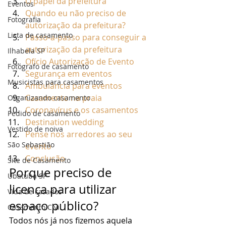
O papel da prefeitura
Eventos
Quando eu não preciso de 
Fotografia
autorização da prefeitura?
Lista de casamento
Passo-a-passo para conseguir a 
autorização da prefeitura
Ilhabela SP
Ofício Autorização de Evento
Fotógrafo de casamento
Segurança em eventos
Musicistas para casamentos
Ambulância para eventos
Casamento na praia
Organizando casamento
Coronavírus e os casamentos
Pedido de casamento
Destination wedding
Vestido de noiva
Pense nos arredores ao seu 
São Sebastião
evento
Conclusão
Site de Casamento
Porque preciso de 
Ubatuba SP
licença para utilizar 
Vida de casados
espaço público? 
Casamento Civil
Todos nós já nos fizemos aquela 