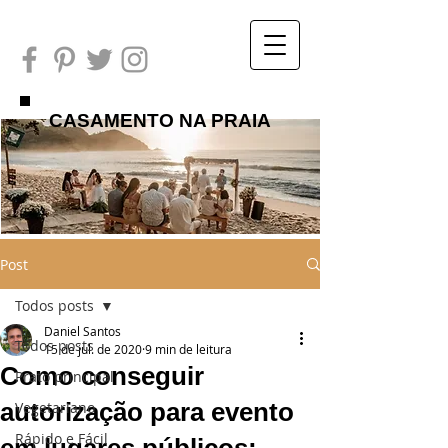
CASAMENTO NA PRAIA
Post
Todos posts
Daniel Santos
Todos posts
15 de jul. de 2020
9 min de leitura
Como conseguir
Prato principal
autorização para evento
Vegetariano
Rápido e Fácil