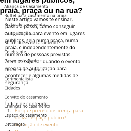
em lugares públicos;
Aliança de Casamento
praia, praça ou na rua?
Buffet para casamento na praia
Neste artigo vamos te ensinar, 
Bodas de casamento
passo-a-passo, como conseguir 
autorização para evento em lugares 
Caraguatatuba
públicos, seja numa praça, numa 
Bolo e doces de casamento
praia, e independentemente do 
Celebrante
número de pessoas previstas. 
Casamento Bahia
Além de explicar quando o evento 
precisa de autorização para 
Casamento na praia
acontecer e algumas medidas de 
Cerimonialista
segurança.  
Cidades
Convite de casamento
Índice de conteúdo
Crianças no casamento
Porque preciso de licença para 
Espaço de casamento
utilizar espaço público?
Decoração
Definição de evento