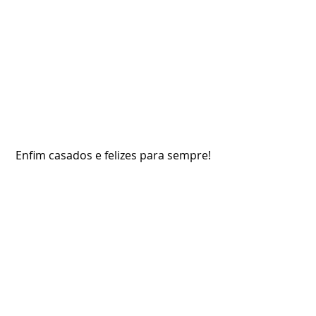
Enfim casados e felizes para sempre!
Assessoria: 
Hellen Nogueira
Celebrante: 
Daniel Santos
Decoração: 
Rosa de Saron
Fotografia: 
Fábio Ohara
Veja mais fotos de casamentos em 
Ubatuba no Instagram: 
https://www.instagram.com/casamen