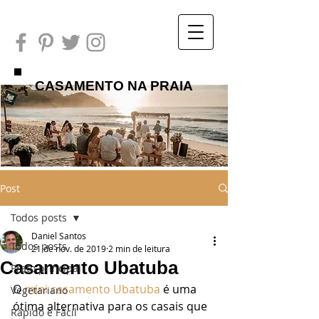
CASAMENTO NA PRAIA
Post
Todos posts
Daniel Santos
Todos posts
21 de nov. de 2019
2 min de leitura
Casamento Ubatuba
Prato principal
O 
mini casamento
Ubatuba
 é uma 
Vegetariano
ótima alternativa para os casais que 
Rápido e Fácil