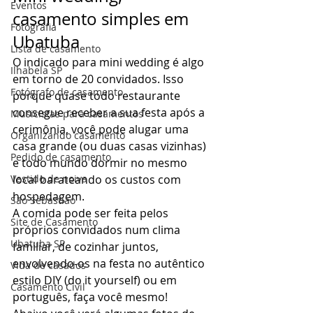
Eventos
casamento simples em 
Fotografia
Ubatuba 
Lista de casamento
O indicado para mini wedding é algo 
Ilhabela SP
em torno de 20 convidados. Isso 
Fotógrafo de casamento
porque quase todo restaurante 
consegue receber a sua festa após a 
Musicistas para casamentos
cerimônia, você pode alugar uma 
Organizando casamento
casa grande (ou duas casas vizinhas) 
Pedido de casamento
e todo mundo dormir no mesmo 
Vestido de noiva
local barateando os custos com 
hospedagem.  
São Sebastião
A comida pode ser feita pelos 
Site de Casamento
próprios convidados num clima 
Ubatuba SP
familiar, de cozinhar juntos, 
envolvendo-os na festa no autêntico 
Vida de casados
estilo DIY (do it yourself) ou em 
Casamento Civil
português, faça você mesmo! 