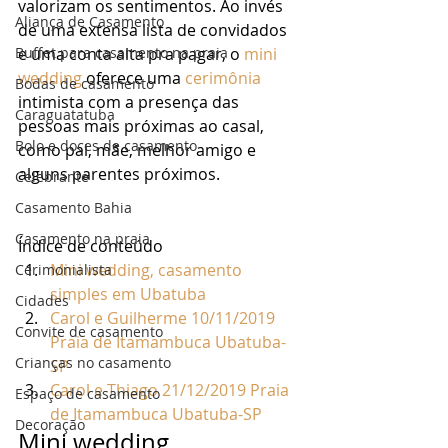
valorizam os sentimentos. Ao invés 
Aliança de Casamento
de uma extensa lista de convidados 
Buffet para casamento na praia
e uma conta alta pra pagar, o 
mini 
wedding
 oferece uma 
cerimônia
Bodas de casamento
intimista com a presença das 
Caraguatatuba
pessoas mais próximas ao casal, 
Bolo e doces de casamento
como pai, mãe, melhor amigo e 
alguns parentes próximos. 
Celebrante
Casamento Bahia
Casamento na praia
Índice de conteúdo
Mini wedding, casamento 
Cerimonialista
simples em Ubatuba
Cidades
Carol e Guilherme 10/11/2019 
Convite de casamento
Praia de Itamambuca Ubatuba-
Crianças no casamento
SP
Carol e Thiago 21/12/2019 Praia 
Espaço de casamento
de Itamambuca Ubatuba-SP
Decoração
Mini wedding, 