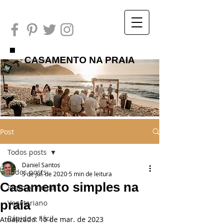
CASAMENTO NA PRAIA
Post
Todos posts
Daniel Santos
Todos posts
5 de jul. de 2020
5 min de leitura
Casamento simples na
Prato principal
praia
Vegetariano
Rápido e Fácil
Atualizado:
15 de mar. de 2023