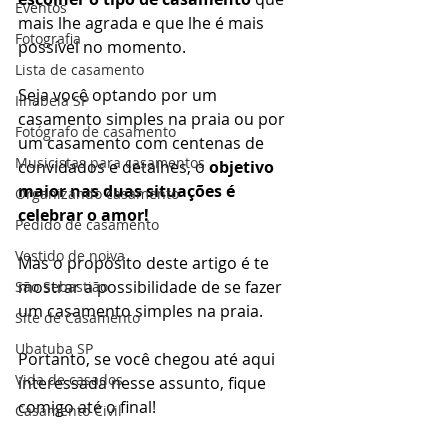
Eventos
mais lhe agrada e que lhe é mais 
Fotografia
possível no momento.
Lista de casamento
Seja você optando por um 
Ilhabela SP
casamento simples na praia ou por 
Fotógrafo de casamento
um casamento com centenas de 
Musicistas para casamentos
convidados e detalhes, o
 objetivo 
maior nas duas situações é 
Organizando casamento
celebrar o amor!
Pedido de casamento
Vestido de noiva
Mas o propósito deste artigo é te 
mostrar a possibilidade de se fazer 
São Sebastião
um casamento simples na praia.
Site de Casamento
Ubatuba SP
Portanto, se você chegou até aqui 
Vida de casados
interessada nesse assunto, fique 
comigo até o final!
Casamento Civil