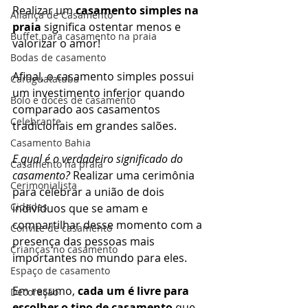
Realizar um 
casamento simples na 
Aliança de Casamento
praia
 significa ostentar menos e 
Buffet para casamento na praia
valorizar o amor!
Bodas de casamento
Afinal, o casamento simples possui 
Caraguatatuba
um investimento inferior quando 
Bolo e doces de casamento
comparado aos casamentos 
Celebrante
tradicionais em grandes salões.
Casamento Bahia
E qual é o verdadeiro significado do 
Casamento na praia
casamento?
 Realizar uma cerimônia 
Cerimonialista
para celebrar a união de dois 
Cidades
indivíduos que se amam e 
compartilhar desse momento com a 
Convite de casamento
presença das pessoas mais 
Crianças no casamento
importantes no mundo para eles.
Espaço de casamento
Em resumo, 
cada um é livre para 
Decoração
escolher o tipo de casamento
 que 