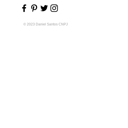
© 2023 Daniel Santos CNPJ
32860139
/0001-00
Rua Orlando Carneiro, 333. Ubatuba -
SP
CEP
11690-063
Orgulhosamente criado por
Celebrante
de Casamento Daniel Santos
Whatsapp
Leia Também:
Motivos para Casar na Praia