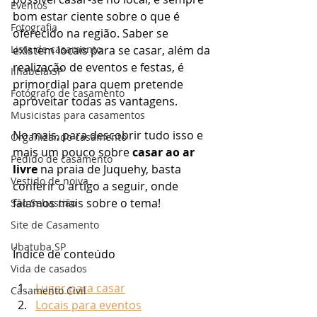
Eventos
bom estar ciente sobre o que é 
Fotografia
oferecido na região. Saber se 
Lista de casamento
existem locais para se casar, além da 
realização de eventos e festas, é 
Ilhabela SP
primordial para quem pretende 
Fotógrafo de casamento
aproveitar todas as vantagens. 
Musicistas para casamentos
No mais, para descobrir tudo isso e 
Organizando casamento
mais um pouco sobre 
casar ao ar 
Pedido de casamento
livre
 na praia de Juquehy, basta 
Vestido de noiva
conferir o artigo a seguir, onde 
falamos mais sobre o tema! 
São Sebastião
Site de Casamento
Ubatuba SP
Índice de conteúdo
Vida de casados
Lugar para casar
Casamento Civil
Locais para eventos