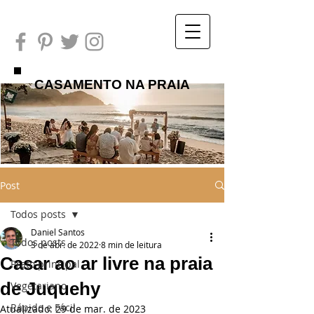
CASAMENTO NA PRAIA
Post
Todos posts
Daniel Santos
Todos posts
3 de abr. de 2022
8 min de leitura
Casar ao ar livre na praia
Prato principal
de Juquehy
Vegetariano
Rápido e Fácil
Atualizado:
29 de mar. de 2023