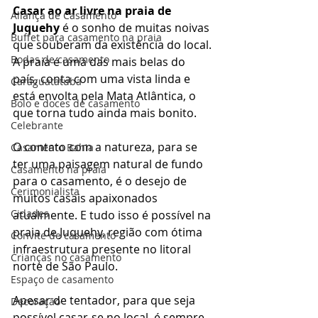
Casar ao ar livre na praia de 
Aliança de Casamento
Juquehy
 é o sonho de muitas noivas 
Buffet para casamento na praia
que souberam da existência do local. 
Bodas de casamento
A praia é uma das mais belas do 
país, conta com uma vista linda e 
Caraguatatuba
está envolta pela Mata Atlântica, o 
Bolo e doces de casamento
que torna tudo ainda mais bonito. 
Celebrante
O contato com a natureza, para se 
Casamento Bahia
ter uma paisagem natural de fundo 
Casamento na praia
para o casamento, é o desejo de 
Cerimonialista
muitos casais apaixonados 
Cidades
atualmente. E tudo isso é possível na 
praia de Juquehy, região com ótima 
Convite de casamento
infraestrutura presente no litoral 
Crianças no casamento
norte de São Paulo. 
Espaço de casamento
Apesar de tentador, para que seja 
Decoração
possível casar-se no local, é sempre 