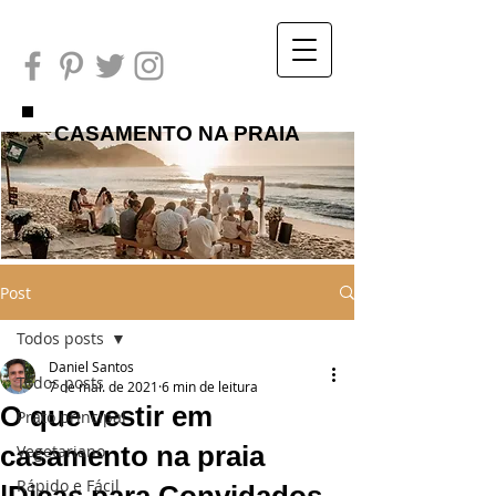
CASAMENTO NA PRAIA
Post
Todos posts
Daniel Santos
Todos posts
7 de mai. de 2021
6 min de leitura
O que vestir em
Prato principal
casamento na praia
Vegetariano
Rápido e Fácil