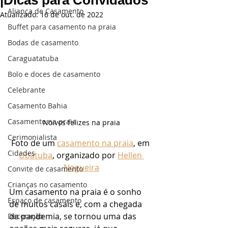
|Dicas para Convidados
Aliança de Casamento
Atualizado:
16 de out. de 2022
Buffet para casamento na praia
Bodas de casamento
Caraguatatuba
Bolo e doces de casamento
Celebrante
Casamento Bahia
Casamento na praia
Noivos felizes na praia
Cerimonialista
Foto de um 
casamento na praia
, em 
Cidades
Ubatuba
, organizado por 
Hellen 
Nogueira
Convite de casamento
Crianças no casamento
Um casamento na praia é o sonho 
Espaço de casamento
de muitos casais e, com a chegada 
da pandemia, se tornou uma das 
Decoração