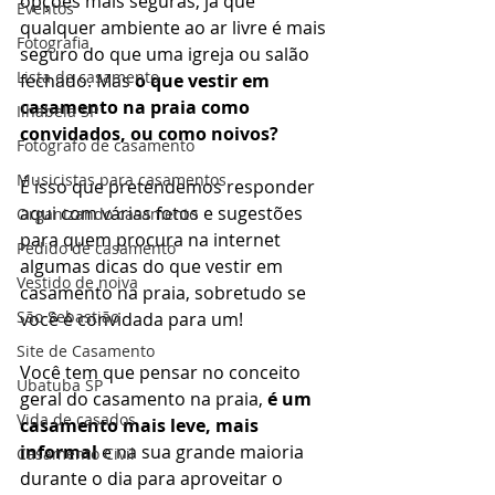
opções mais seguras, já que 
Eventos
qualquer ambiente ao ar livre é mais 
Fotografia
seguro do que uma igreja ou salão 
Lista de casamento
fechado. Mas 
o que vestir em 
casamento na praia como 
Ilhabela SP
convidados, ou como noivos?
Fotógrafo de casamento
Musicistas para casamentos
É isso que pretendemos responder 
aqui com várias fotos e sugestões 
Organizando casamento
para quem procura na internet 
Pedido de casamento
algumas dicas do que vestir em 
Vestido de noiva
casamento na praia, sobretudo se 
São Sebastião
você é convidada para um! 
Site de Casamento
Você tem que pensar no conceito 
Ubatuba SP
geral do casamento na praia, 
é um 
Vida de casados
casamento mais leve, mais 
informal
 e na sua grande maioria 
Casamento Civil
durante o dia para aproveitar o 