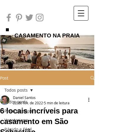
CASAMENTO NA PRAIA
Post
Todos posts
Daniel Santos
Todos posts
22 de fev. de 2022
5 min de leitura
6 locais incríveis para
Prato principal
casamento em São
Vegetariano
Rápido e Fácil