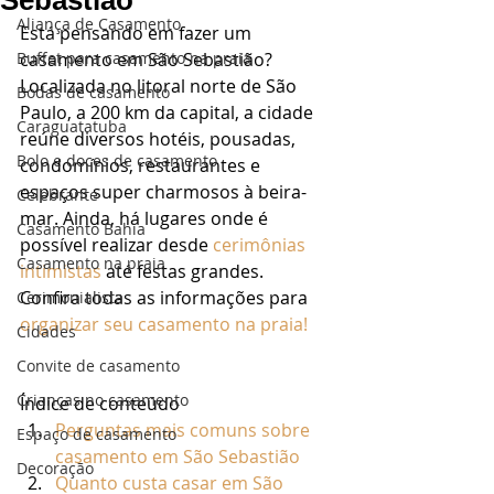
Sebastião
Aliança de Casamento
Está pensando em fazer um 
Buffet para casamento na praia
casamento em São Sebastião? 
Localizada no litoral norte de São 
Bodas de casamento
Paulo, a 200 km da capital, a cidade 
Caraguatatuba
reúne diversos hotéis, pousadas, 
Bolo e doces de casamento
condomínios, restaurantes e 
espaços super charmosos à beira-
Celebrante
mar. Ainda, há lugares onde é 
Casamento Bahia
possível realizar desde 
cerimônias 
Casamento na praia
intimistas
 até festas grandes. 
Confira todas as informações para 
Cerimonialista
organizar seu casamento na praia!
Cidades
Convite de casamento
Crianças no casamento
Índice de conteúdo
Perguntas mais comuns sobre 
Espaço de casamento
casamento em São Sebastião
Decoração
Quanto custa casar em São 