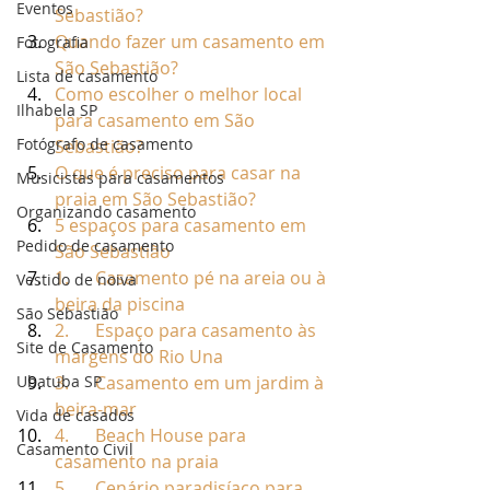
Eventos
Sebastião?
Quando fazer um casamento em 
Fotografia
São Sebastião?
Lista de casamento
Como escolher o melhor local 
Ilhabela SP
para casamento em São 
Fotógrafo de casamento
Sebastião?
O que é preciso para casar na 
Musicistas para casamentos
praia em São Sebastião?
Organizando casamento
5 espaços para casamento em 
Pedido de casamento
São Sebastião
1.      Casamento pé na areia ou à 
Vestido de noiva
beira da piscina
São Sebastião
2.      Espaço para casamento às 
Site de Casamento
margens do Rio Una
Ubatuba SP
3.      Casamento em um jardim à 
beira-mar
Vida de casados
4.      Beach House para 
Casamento Civil
casamento na praia
5.      Cenário paradisíaco para 