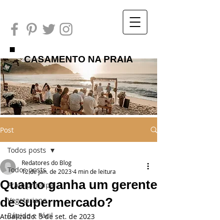
CASAMENTO NA PRAIA
Post
Todos posts
Redatores do Blog
Todos posts
12 de jan. de 2023
4 min de leitura
Quanto ganha um gerente
Prato principal
de supermercado?
Vegetariano
Rápido e Fácil
Atualizado:
3 de set. de 2023