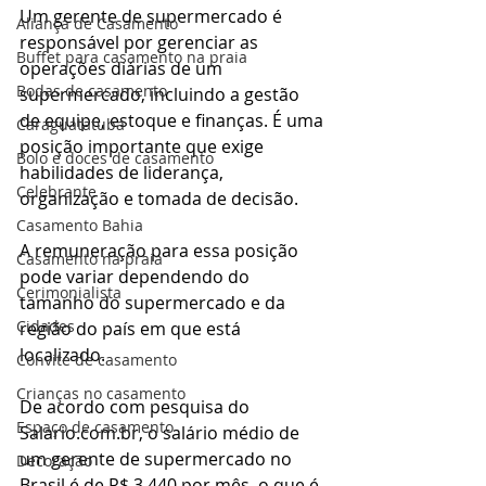
Um gerente de supermercado é 
Aliança de Casamento
responsável por gerenciar as 
Buffet para casamento na praia
operações diárias de um 
Bodas de casamento
supermercado, incluindo a gestão 
de equipe, estoque e finanças. É uma 
Caraguatatuba
posição importante que exige 
Bolo e doces de casamento
habilidades de liderança, 
Celebrante
organização e tomada de decisão.
Casamento Bahia
A remuneração para essa posição 
Casamento na praia
pode variar dependendo do 
Cerimonialista
tamanho do supermercado e da 
Cidades
região do país em que está 
localizado.
Convite de casamento
Crianças no casamento
De acordo com pesquisa do 
Espaço de casamento
Salario.com.br, o salário médio de 
um gerente de supermercado no 
Decoração
Brasil é de R$ 3.440 por mês, o que é 