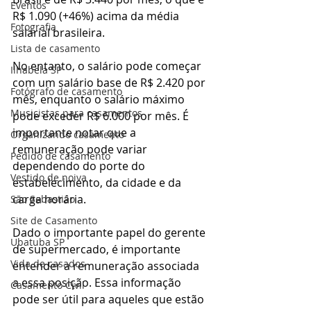
Eventos
R$ 1.090 (+46%) acima da média 
Fotografia
salarial brasileira.
Lista de casamento
No entanto, o salário pode começar 
Ilhabela SP
com um salário base de R$ 2.420 por 
Fotógrafo de casamento
mês, enquanto o salário máximo 
Musicistas para casamentos
pode exceder R$ 6.000 por mês. É 
importante notar que a 
Organizando casamento
remuneração pode variar 
Pedido de casamento
dependendo do porte do 
Vestido de noiva
estabelecimento, da cidade e da 
carga horária.
São Sebastião
Site de Casamento
Dado o importante papel do gerente 
Ubatuba SP
de supermercado, é importante 
Vida de casados
entender a remuneração associada 
a essa posição. Essa informação 
Casamento Civil
pode ser útil para aqueles que estão 