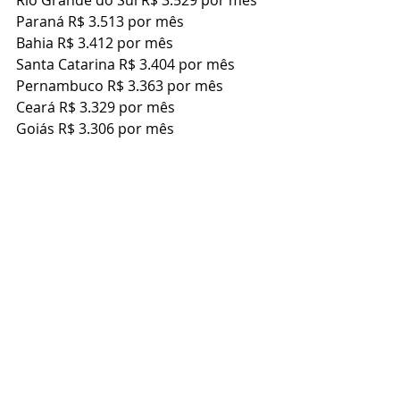
Paraná R$ 3.513 por mês
Bahia R$ 3.412 por mês
Santa Catarina R$ 3.404 por mês
Pernambuco R$ 3.363 por mês
Ceará R$ 3.329 por mês
Goiás R$ 3.306 por mês
É importante lembrar que esses 
valores são apenas uma média e que 
podem variar de acordo com a 
empresa em que o gerente trabalha, 
seu nível de experiência e outros 
fatores.
Além disso, o custo de vida em cada 
região também pode afetar o poder 
de compra do salário. Por exemplo, 
o salário médio de um gerente de 