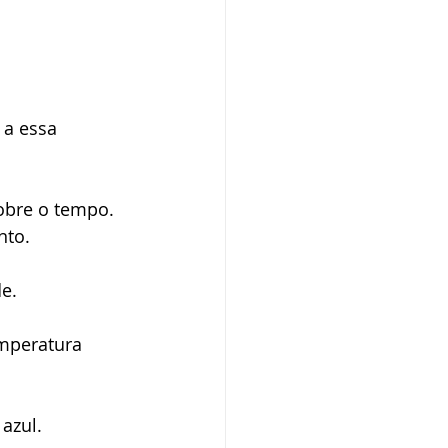
a essa 
obre o tempo. 
nto. 
e. 
mperatura 
azul. 