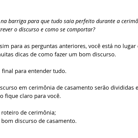
o de noiva
São Sebastião
Site de Casamento
Ubatu
 na barriga para que tudo saia perfeito durante a cerim
rever o discurso e como se comportar?
 sim para as perguntas anteriores, você está no lugar 
uitas dicas de como fazer um bom discurso. 
o final para entender tudo. 
iscurso em cerimônia de casamento serão divididas 
o fique claro para você. 
roteiro de cerimônia;
 bom discurso de casamento. 