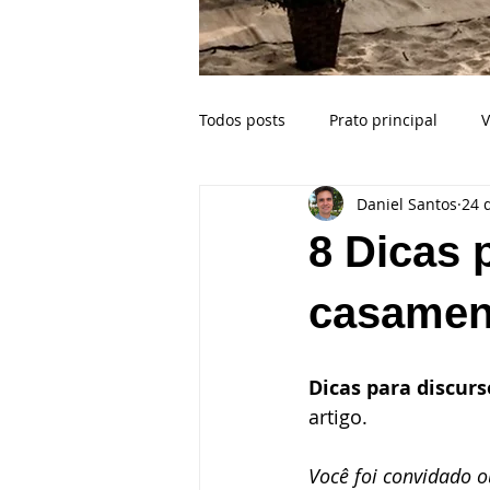
Todos posts
Prato principal
V
Daniel Santos
24 
Buffet para casamento na praia
8 Dicas 
Celebrante
Casamento Bahi
casamen
Crianças no casamento
Esp
Dicas para discur
artigo. 
Ilhabela SP
Fotógrafo de ca
Você foi convidado 