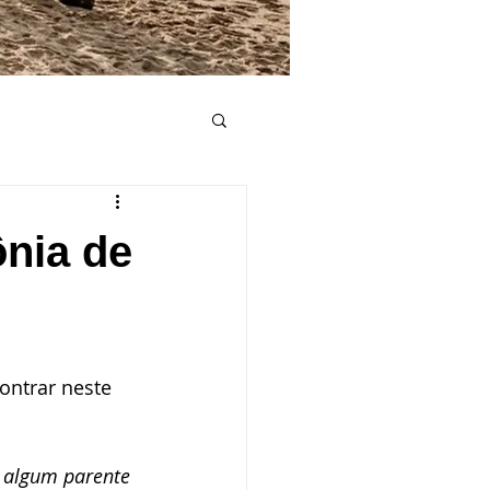
e casamento
ônia de
Convite de casamento
Lista de casamento
ontrar neste 
mento
 algum parente 