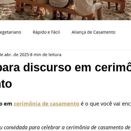
egetariano
Rápido e Fácil
Aliança de Casamento
de abr. de 2025
8 min de leitura
Bodas de casamento
Caraguatatuba
Bolo e doces d
para discurso em cerim
a
Casamento na praia
Cerimonialista
Cidades
to
aço de casamento
Decoração
Eventos
Fotografia
so em 
cerimônia de casamento
 é o que você vai enc
samento
Musicistas para casamentos
Organizando casa
ou convidada para celebrar a cerimônia de casamento de