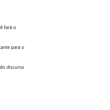
 
 fará o 
ante para o 
 do discurso 