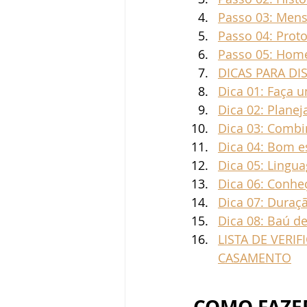
Passo 03: Men
Passo 04: Prot
Passo 05: Hom
DICAS PARA D
Dica 01: Faça 
Dica 02: Plane
Dica 03: Combi
Dica 04: Bom e
Dica 05: Lingu
Dica 06: Conhe
Dica 07: Duraç
Dica 08: Baú de
LISTA DE VERI
CASAMENTO