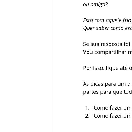
ou amigo?
Pedido de casamento
Vestid
Está com aquele frio
Quer saber como esc
Vida de casados
Se sua resposta foi
Vou compartilhar m
Por isso, fique até 
As dicas para um d
partes para que tud
Como fazer um 
Como fazer um