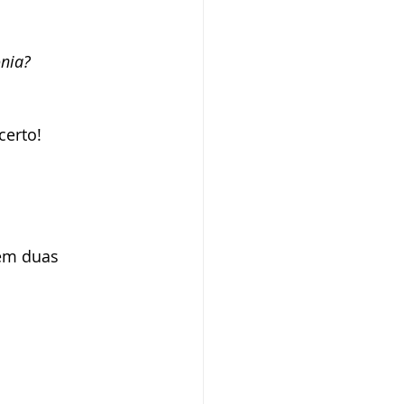
ba SP
ônia?
certo! 
em duas 