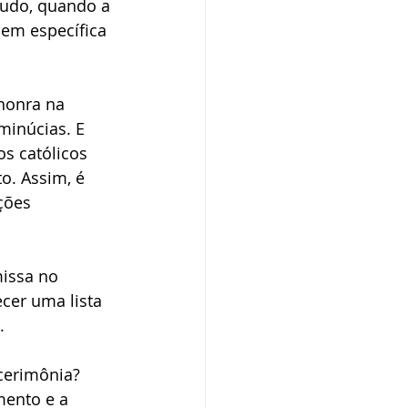
tudo, quando a 
dem específica 
ba SP
honra na 
minúcias. E 
s católicos 
. Assim, é 
ções 
issa no 
cer uma lista 
. 
cerimônia? 
mento e a 