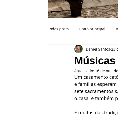
Todos posts
Prato principal
V
Daniel Santos
23 
Buffet para casamento na praia
Músicas 
Atualizado:
16 de out. d
Celebrante
Casamento Bahi
Um casamento catól
e famílias esperam 
sete sacramentos s
Crianças no casamento
Esp
o casal e também pa
E muitas das tradiç
Ilhabela SP
Fotógrafo de ca