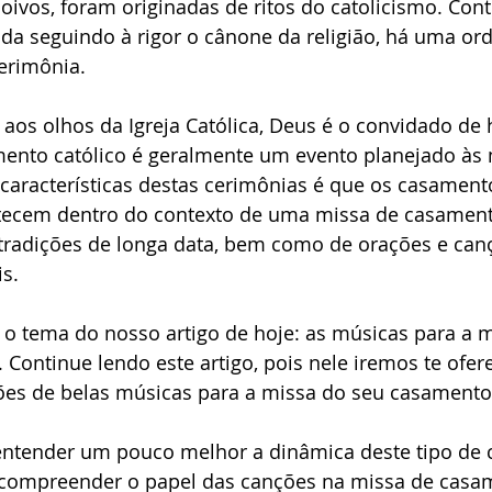
noivos, foram originadas de ritos do catolicismo. Con
ada seguindo à rigor o cânone da religião, há uma or
erimônia. 
o de noiva
São Sebastião
Site de Casamento
Ubatu
aos olhos da Igreja Católica, Deus é o convidado de 
mento católico é geralmente um evento planejado às 
características destas cerimônias é que os casamento
ecem dentro do contexto de uma missa de casamento
e tradições de longa data, bem como de orações e can
s. 
 o tema do nosso artigo de hoje: as músicas para a m
 Continue lendo este artigo, pois nele iremos te ofere
es de belas músicas para a missa do seu casamento
 entender um pouco melhor a dinâmica deste tipo de 
 a compreender o papel das canções na missa de casa