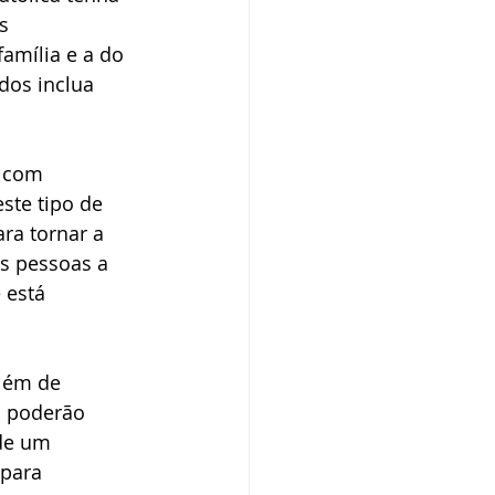
s 
amília e a do 
dos inclua 
 com 
ste tipo de 
ra tornar a 
s pessoas a 
 está 
além de 
s poderão 
de um 
para 