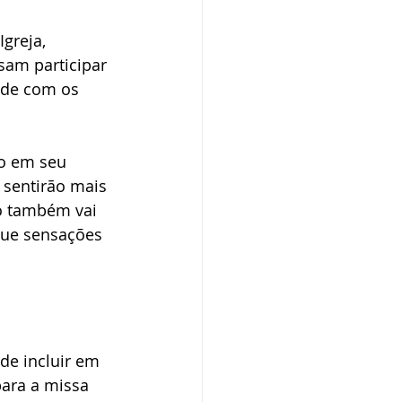
greja, 
sam participar 
ade com os 
do em seu 
sentirão mais 
o também vai 
que sensações 
de incluir em 
ara a missa 