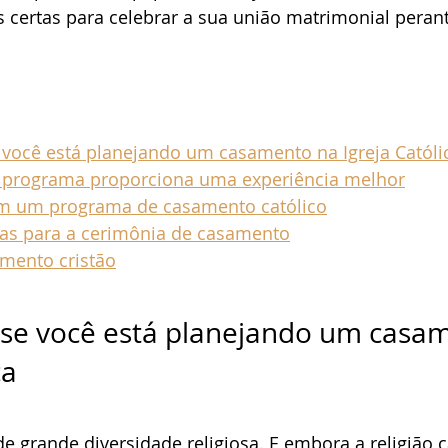
 certas para celebrar a sua união matrimonial perante
 você está planejando um casamento na Igreja Católi
 programa proporciona uma experiência melhor
em um programa de casamento católico
cas para a cerimônia de casamento
amento cristão
 se você está planejando um casa
ca 
de grande diversidade religiosa. E embora a religião c