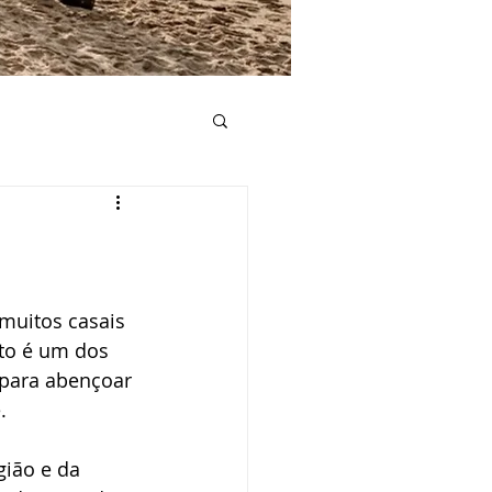
e casamento
Convite de casamento
 muitos casais 
nto é um dos 
 para abençoar 
Lista de casamento
.
gião e da 
mento