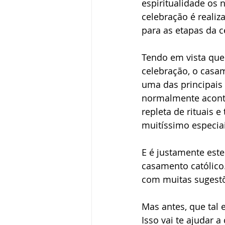
espiritualidade os 
celebração é realiz
para as etapas da c
Pedido de casamento
Vestid
Tendo em vista que 
celebração, o casa
Vida de casados
uma das principais 
normalmente acont
repleta de rituais 
muitíssimo especiai
E é justamente este
casamento católico.
com muitas sugestõ
Mas antes, que tal
Isso vai te ajudar