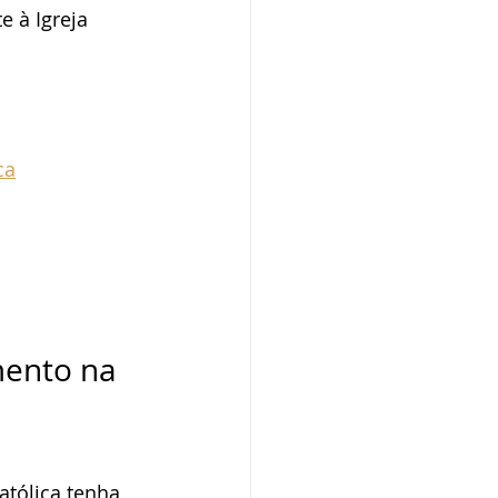
 à Igreja 
ca
mento na 
atólica tenha 