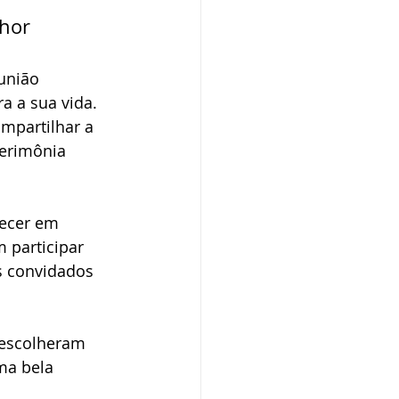
hor 
união 
 a sua vida. 
mpartilhar a 
cerimônia 
tecer em 
 participar 
s convidados 
 escolheram 
ma bela 