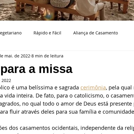
egetariano
Rápido e Fácil
Aliança de Casamento
de mai. de 2022
8 min de leitura
Bodas de casamento
Caraguatatuba
Bolo e doces d
para a missa
e 2022
a
Casamento na praia
Cerimonialista
Cidades
ico é uma belíssima e sagrada 
cerimônia
, pela qual
a vida inteira. De fato, para o catolicismo, o casame
agrados, no qual todo o amor de Deus está presente
aço de casamento
Decoração
Eventos
Fotografia
ra fluir através deles para sua família e comunidade
ões dos casamentos ocidentais, independente da reli
samento
Musicistas para casamentos
Organizando casa