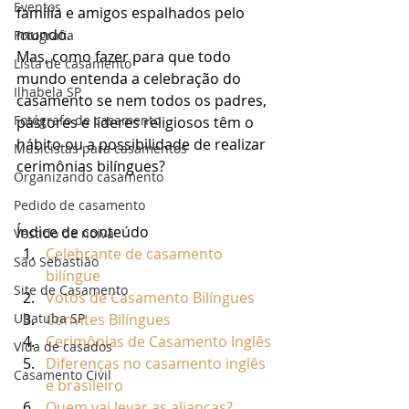
Eventos
família e amigos espalhados pelo 
mundo. 
Fotografia
Mas, como fazer para que todo 
Lista de casamento
mundo entenda a celebração do 
Ilhabela SP
casamento se nem todos os padres, 
Fotógrafo de casamento
pastores e líderes religiosos têm o 
hábito ou a possibilidade de realizar 
Musicistas para casamentos
cerimônias bilíngues? 
Organizando casamento
Pedido de casamento
Índice de conteúdo
Vestido de noiva
Celebrante de casamento 
São Sebastião
bilíngue
Site de Casamento
Votos de Casamento Bilíngues
Ubatuba SP
Convites Bilíngues
Cerimônias de Casamento Inglês
Vida de casados
Diferenças no casamento inglês 
Casamento Civil
e brasileiro
Quem vai levar as alianças?