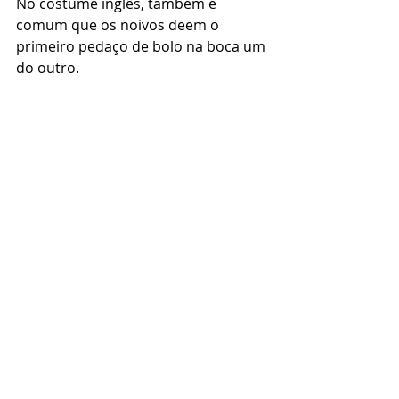
No costume inglês, também é 
comum que os noivos deem o 
primeiro pedaço de bolo na boca um 
do outro. 
Post Box ou Caixas de Correio 
É comum que nas festas após o 
casamento inglês haja, logo na 
recepção, uma mesa com a 
miniatura de caixinha de correio ou 
uma caixa onde os convidados 
podem depositar bilhetes, cartinhas, 
dinheiro, cupons de desconto e 
vales-presentes. 
No Brasil, é mais popular a ideia de 
cortar a gravata do homem e coletar 
dinheiro com um chapéu ou 
saquinho de tecido. 
Conclusão 