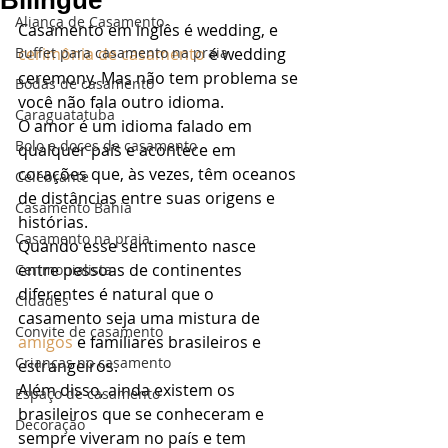
Bilíngue
Aliança de Casamento
Casamento em inglês é wedding, e 
Buffet para casamento na praia
cerimônia de casamento
 é wedding 
ceremony. Mas não tem problema se 
Bodas de casamento
você não fala outro idioma. 
Caraguatatuba
O amor é um idioma falado em 
Bolo e doces de casamento
qualquer país e acontece em 
corações que, às vezes, têm oceanos 
Celebrante
de distâncias entre suas origens e 
Casamento Bahia
histórias. 
Casamento na praia
Quando esse sentimento nasce 
entre pessoas de continentes 
Cerimonialista
diferentes é natural que o 
Cidades
casamento seja uma mistura de 
Convite de casamento
amigos
 e familiares brasileiros e 
Crianças no casamento
estrangeiros. 
Além disso, ainda existem os 
Espaço de casamento
brasileiros que se conheceram e 
Decoração
sempre viveram no país e tem 