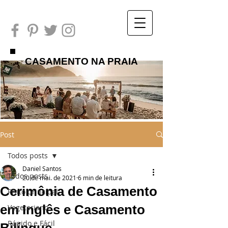
CASAMENTO NA PRAIA
Post
Todos posts
Daniel Santos
Todos posts
20 de mai. de 2021
6 min de leitura
Cerimônia de Casamento
Prato principal
em Inglês e Casamento
Vegetariano
Rápido e Fácil