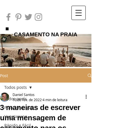
CASAMENTO NA PRAIA
Post
Todos posts
Daniel Santos
Todos posts
10 de fev. de 2022
4 min de leitura
3 maneiras de escrever
Prato principal
uma mensagem de
Vegetariano
Rápido e Fácil