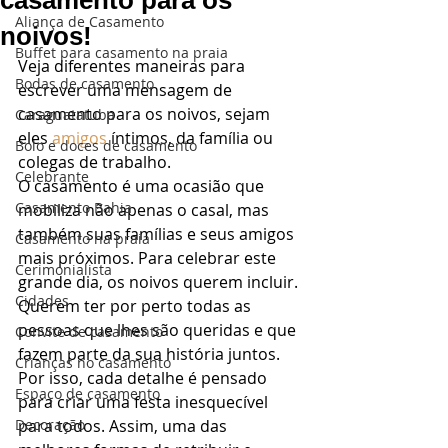
casamento para os
Aliança de Casamento
noivos!
Buffet para casamento na praia
Veja diferentes maneiras para 
Bodas de casamento
escrever uma mensagem de 
casamento para os noivos, sejam 
Caraguatatuba
eles 
amigos
 íntimos, da família ou 
Bolo e doces de casamento
colegas de trabalho. 
Celebrante
O casamento é uma ocasião que 
Casamento Bahia
mobiliza não apenas o casal, mas 
também suas famílias e seus amigos 
Casamento na praia
mais próximos. Para celebrar este 
Cerimonialista
grande dia, os noivos querem incluir. 
Cidades
Querem ter por perto todas as 
pessoas que lhes são queridas e que 
Convite de casamento
fazem parte da sua história juntos. 
Crianças no casamento
Por isso, cada detalhe é pensado 
Espaço de casamento
para criar uma festa inesquecível 
Decoração
para todos. Assim, uma das 