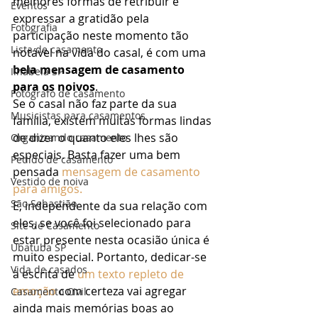
melhores formas de retribuir e 
Eventos
expressar a gratidão pela 
Fotografia
participação neste momento tão 
Lista de casamento
notável na vida do casal, é com uma 
bela mensagem de casamento 
Ilhabela SP
para os noivos
. 
Fotógrafo de casamento
Se o casal não faz parte da sua 
Musicistas para casamentos
família, existem muitas formas lindas 
de dizer o quanto eles lhes são 
Organizando casamento
especiais. Basta fazer uma bem 
Pedido de casamento
pensada 
mensagem de casamento 
Vestido de noiva
para amigos.
São Sebastião
E, independente da sua relação com 
eles, se você foi selecionado para 
Site de Casamento
estar presente nesta ocasião única é 
Ubatuba SP
muito especial. Portanto, dedicar-se 
Vida de casados
à escrita de 
um texto repleto de 
emoção
 com certeza vai agregar 
Casamento Civil
ainda mais memórias boas ao 