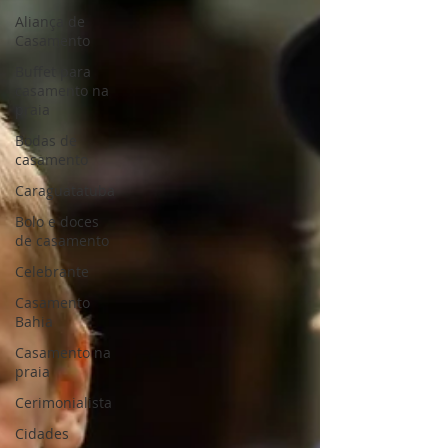
Aliança de
Casamento
Buffet para
casamento na
praia
Bodas de
casamento
Caraguatatuba
Bolo e doces
de casamento
Celebrante
Casamento
Bahia
Casamento na
praia
Cerimonialista
Cidades