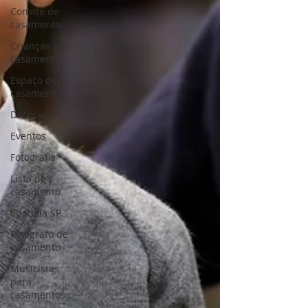
Convite de
casamento
Crianças no
casamento
Espaço de
casamento
Decoração
Eventos
Fotografia
Lista de
casamento
Ilhabela SP
Fotógrafo de
casamento
Musicistas
para
casamentos