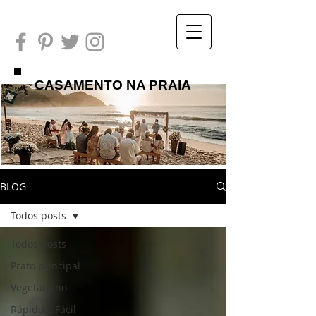
CASAMENTO NA PRAIA
BLOG
Todos posts
Todos posts
Prato principal
Vegetariano
Rápido e Fácil