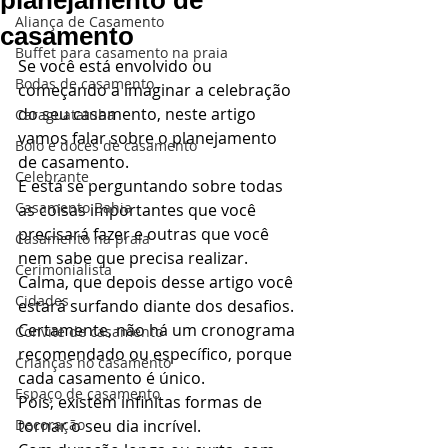
planejamento de
Aliança de Casamento
casamento
Buffet para casamento na praia
Se você está envolvido ou 
Bodas de casamento
começando a imaginar a celebração 
do seu casamento, neste artigo 
Caraguatatuba
vamos falar sobre o planejamento 
Bolo e doces de casamento
de casamento. 
Celebrante
E está se perguntando sobre todas 
Casamento Bahia
as coisas importantes que você 
precisará fazer e outras que você 
Casamento na praia
nem sabe que precisa realizar. 
Cerimonialista
Calma, que depois desse artigo você 
Cidades
estará surfando diante dos desafios.  
Certamente, não há um cronograma 
Convite de casamento
recomendado ou específico, porque 
Crianças no casamento
cada casamento é único.  
Espaço de casamento
Pois, existem infinitas formas de 
Decoração
tornar o seu dia incrível. 