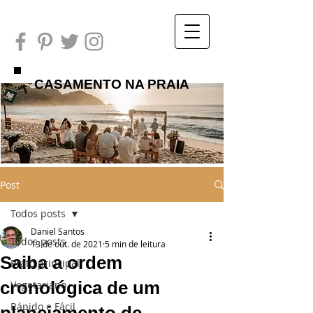
CASAMENTO NA PRAIA
Post
Todos posts
Daniel Santos
Todos posts
13 de out. de 2021
5 min de leitura
Saiba a ordem
Prato principal
cronológica de um
Vegetariano
Rápido e Fácil