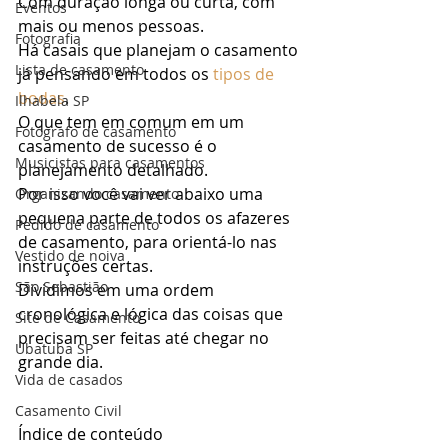
Com duração longa ou curta, com 
Eventos
mais ou menos pessoas.  
Fotografia
Há casais que planejam o casamento 
Lista de casamento
já pensando em todos os 
tipos de 
bodas
. 
Ilhabela SP
O que tem em comum em um 
Fotógrafo de casamento
casamento de sucesso é o 
Musicistas para casamentos
planejamento detalhado. 
Por isso você vai ver abaixo uma 
Organizando casamento
pequena parte de todos os afazeres 
Pedido de casamento
de casamento, para orientá-lo nas 
Vestido de noiva
instruções certas. 
São Sebastião
Dividimos em uma ordem 
cronológica e lógica das coisas que 
Site de Casamento
precisam ser feitas até chegar no 
Ubatuba SP
grande dia. 
Vida de casados
Casamento Civil
Índice de conteúdo