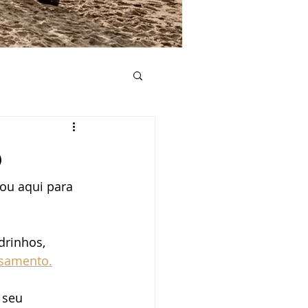
e casamento
o
tou aqui para 
Convite de casamento
Lista de casamento
drinhos, 
asamento.
mento
 seu 