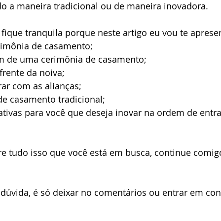
o a maneira tradicional ou de maneira inovadora.
o de noiva
São Sebastião
Site de Casamento
Ubatu
fique tranquila porque neste artigo eu vou te apresen
erimônia de casamento;
m de uma cerimônia de casamento;
frente da noiva;
ar com as alianças;
de casamento tradicional;
ativas para você que deseja inovar na ordem de entr
e tudo isso que você está em busca, continue comigo 
dúvida, é só deixar no comentários ou entrar em con