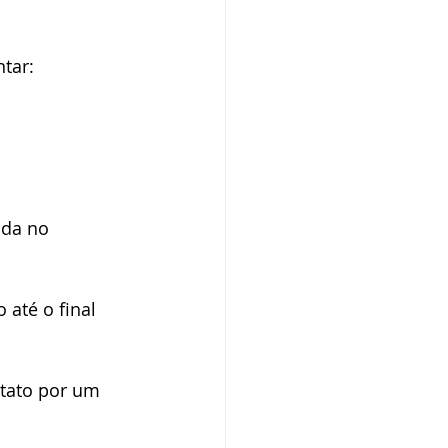
ba SP
tar:
ada no 
até o final 
tato por um 