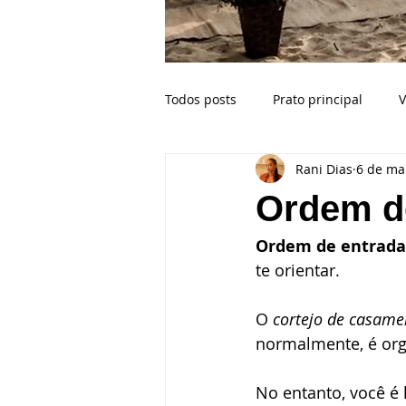
Todos posts
Prato principal
V
Rani Dias
6 de ma
Buffet para casamento na praia
Ordem d
Ordem de entrada
Celebrante
Casamento Bahi
te orientar.
Crianças no casamento
Esp
O 
cortejo de casame
normalmente, é org
Ilhabela SP
Fotógrafo de ca
No entanto, você é 