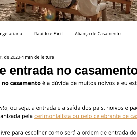
egetariano
Rápido e Fácil
Aliança de Casamento
r. de 2023
4 min de leitura
Bodas de casamento
Caraguatatuba
Bolo e doces d
e entrada no casament
 no casamento
 é a dúvida de muitos noivos e eu es
a
Casamento na praia
Cerimonialista
Cidades
aço de casamento
Decoração
Eventos
Fotografia
nto
, ou seja, a entrada e a saída dos pais, noivos e pa
anizada pela 
cerimonialista ou pelo celebrante de c
samento
Musicistas para casamentos
Organizando casa
livre para escolher como será a ordem de entrada do