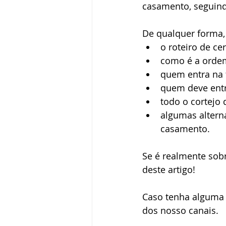
casamento, seguind
Pedido de casamento
Vestid
De qualquer forma, 
o roteiro de c
como é a orde
Vida de casados
quem entra na 
quem deve entr
todo o cortejo 
algumas altern
casamento.
Se é realmente sobr
deste artigo!
Caso tenha alguma 
dos nosso canais.