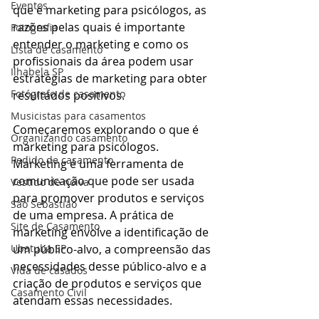
Eventos
que é marketing para psicólogos, as 
razões pelas quais é importante 
Fotografia
entender o marketing e como os 
Lista de casamento
profissionais da área podem usar 
Ilhabela SP
estratégias de marketing para obter 
Fotógrafo de casamento
resultados positivos.
Musicistas para casamentos
Começaremos explorando o que é 
Organizando casamento
marketing para psicólogos. 
Pedido de casamento
Marketing é uma ferramenta de 
comunicação que pode ser usada 
Vestido de noiva
para promover produtos e serviços 
São Sebastião
de uma empresa. A prática de 
Site de Casamento
marketing envolve a identificação de 
Ubatuba SP
um público-alvo, a compreensão das 
necessidades desse público-alvo e a 
Vida de casados
criação de produtos e serviços que 
Casamento Civil
atendam essas necessidades. 