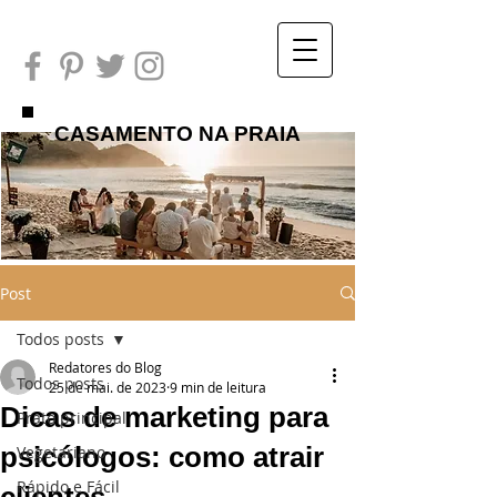
CASAMENTO NA PRAIA
Post
Todos posts
Redatores do Blog
Todos posts
25 de mai. de 2023
9 min de leitura
Dicas de marketing para
Prato principal
psicólogos: como atrair
Vegetariano
Rápido e Fácil