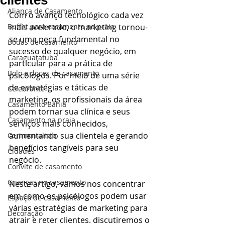
clientes
Aliança de Casamento
Com o avanço tecnológico cada vez 
Buffet para casamento na praia
mais acelerado, o marketing tornou-
se uma peça fundamental no 
Bodas de casamento
sucesso de qualquer negócio, em 
Caraguatatuba
particular para a prática de 
Bolo e doces de casamento
psicólogos. Por meio de uma série 
de estratégias e táticas de 
Celebrante
marketing, os profissionais da área 
Casamento Bahia
podem tornar sua clínica e seus 
Casamento na praia
serviços mais conhecidos, 
aumentando sua clientela e gerando 
Cerimonialista
benefícios tangíveis para seu 
Cidades
negócio.
Convite de casamento
Crianças no casamento
Neste artigo, vamos nos concentrar 
em como os psicólogos podem usar 
Espaço de casamento
várias estratégias de marketing para 
Decoração
atrair e reter clientes. discutiremos o 