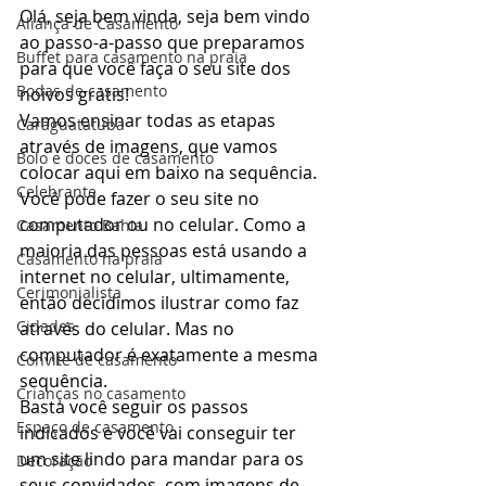
Olá, seja bem vinda, seja bem vindo 
Aliança de Casamento
ao passo-a-passo que preparamos 
Buffet para casamento na praia
para que você faça o seu site dos 
Bodas de casamento
noivos grátis! 
Vamos ensinar todas as etapas 
Caraguatatuba
através de imagens, que vamos 
Bolo e doces de casamento
colocar aqui em baixo na sequência. 
Celebrante
Você pode fazer o seu site no 
computador ou no celular. Como a 
Casamento Bahia
maioria das pessoas está usando a 
Casamento na praia
internet no celular, ultimamente, 
Cerimonialista
então decidimos ilustrar como faz 
Cidades
através do celular. Mas no 
computador é exatamente a mesma 
Convite de casamento
sequência. 
Crianças no casamento
Basta você seguir os passos 
Espaço de casamento
indicados e você vai conseguir ter 
um site lindo para mandar para os 
Decoração
seus convidados, com imagens de 