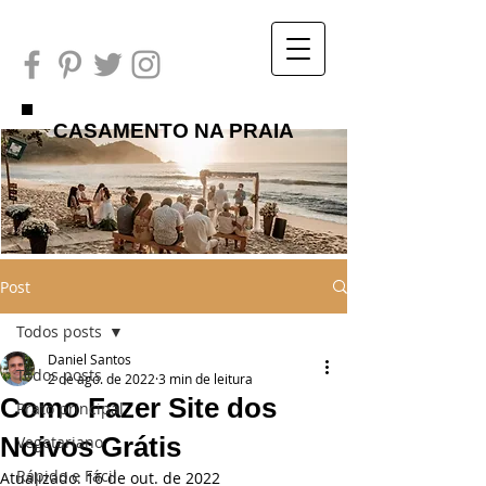
CASAMENTO NA PRAIA
Post
Todos posts
Daniel Santos
Todos posts
2 de ago. de 2022
3 min de leitura
Como Fazer Site dos
Prato principal
Noivos Grátis
Vegetariano
Rápido e Fácil
Atualizado:
16 de out. de 2022