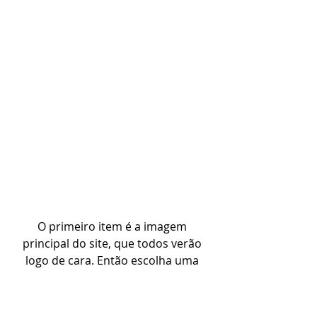
O primeiro item é a imagem 
principal do site, que todos verão 
logo de cara. Então escolha uma 
imagem bem bonita, recorte, gire, e 
clique abaixo em “Recortar”