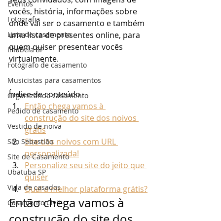
Eventos
vocês, história, informações sobre 
Fotografia
onde vai ser o casamento e também 
Lista de casamento
uma lista de presentes online, para 
quem quiser presentear vocês 
Ilhabela SP
virtualmente. 
Fotógrafo de casamento
Musicistas para casamentos
Índice de conteúdo
Organizando casamento
Então chega vamos à 
Pedido de casamento
construção do site dos noivos 
Vestido de noiva
grátis
Site dos noivos com URL 
São Sebastião
personalizada!
Site de Casamento
Personalize seu site do jeito que 
Ubatuba SP
quiser
Vida de casados
Qual a melhor plataforma grátis?
Então chega vamos à 
Casamento Civil
construção do site dos 