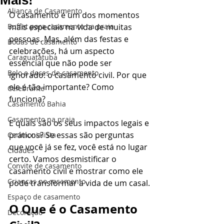
Mais!
Aliança de Casamento
O casamento é um dos momentos 
Buffet para casamento na praia
mais especiais na vida de muitas 
pessoas. Mas, além das festas e 
Bodas de casamento
celebrações, há um aspecto 
Caraguatatuba
essencial que não pode ser 
Bolo e doces de casamento
ignorado: o casamento civil. Por que 
ele é tão importante? Como 
Celebrante
funciona? 
Casamento Bahia
Casamento na praia
E quais são os seus impactos legais e 
práticos? Se essas são perguntas 
Cerimonialista
que você já se fez, você está no lugar 
Cidades
certo. Vamos desmistificar o 
Convite de casamento
casamento civil e mostrar como ele 
Crianças no casamento
pode transformar a vida de um casal.
Espaço de casamento
O Que é o Casamento 
Decoração