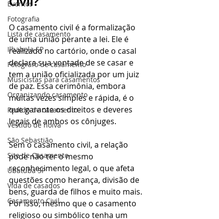
Civil?
Eventos
Fotografia
O casamento civil é a formalização 
Lista de casamento
de uma união perante a lei. Ele é 
Ilhabela SP
realizado no cartório, onde o casal 
declara sua vontade de se casar e 
Fotógrafo de casamento
tem a união oficializada por um juiz 
Musicistas para casamentos
de paz. Essa cerimônia, embora 
Organizando casamento
muitas vezes simples e rápida, é o 
que garante os direitos e deveres 
Pedido de casamento
legais de ambos os cônjuges.
Vestido de noiva
São Sebastião
Sem o casamento civil, a relação 
Site de Casamento
pode não ter o mesmo 
reconhecimento legal, o que afeta 
Ubatuba SP
questões como herança, divisão de 
Vida de casados
bens, guarda de filhos e muito mais. 
Casamento Civil
Por isso, mesmo que o casamento 
religioso ou simbólico tenha um 