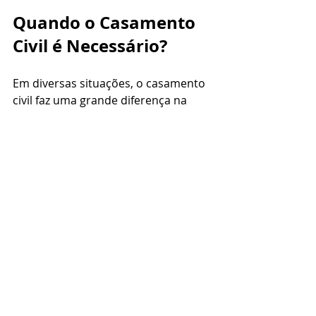
Quando o Casamento 
Civil é Necessário?
Em diversas situações, o casamento 
civil faz uma grande diferença na 
vida do casal. Além das questões 
burocráticas e patrimoniais, ele 
também é importante em contextos 
específicos, como:
Filhos:
 Facilita a guarda 
compartilhada e questões de 
responsabilidade legal.
Empréstimos e 
Financiamentos:
 Alguns bancos 
oferecem condições especiais para 