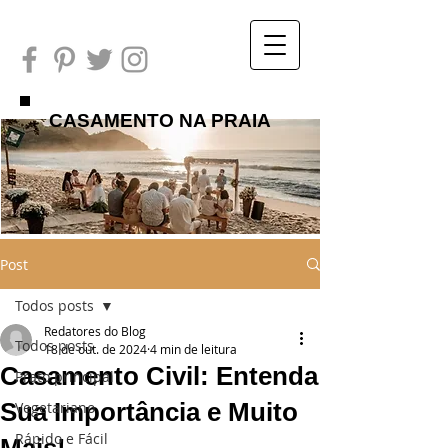
CASAMENTO NA PRAIA
Post
Todos posts
Redatores do Blog
Todos posts
18 de out. de 2024
4 min de leitura
Casamento Civil: Entenda
Prato principal
Sua Importância e Muito
Vegetariano
Rápido e Fácil