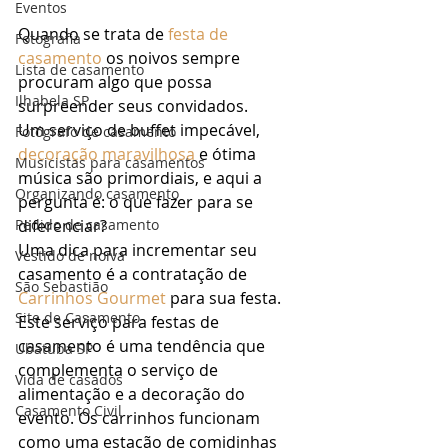
Eventos
Quando se trata de 
festa de 
Fotografia
casamento
 os noivos sempre 
Lista de casamento
procuram algo que possa 
Ilhabela SP
surpreender seus convidados. 
Um serviço de buffet impecável, 
Fotógrafo de casamento
decoração maravilhosa 
e ótima 
Musicistas para casamentos
música são primordiais, e aqui a 
Organizando casamento
pergunta é: o que fazer para se 
diferenciar? 
Pedido de casamento
Uma dica para incrementar seu 
Vestido de noiva
casamento é a contratação de 
São Sebastião
Carrinhos Gourmet
 para sua festa. 
Site de Casamento
Este serviço para festas de 
casamento é uma tendência que 
Ubatuba SP
complementa o serviço de 
Vida de casados
alimentação e a decoração do 
Casamento Civil
evento. Os carrinhos funcionam 
como uma estação de comidinhas 