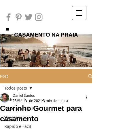
CASAMENTO NA PRAIA
Post
Todos posts
Daniel Santos
Todos posts
23 de fev. de 2021
3 min de leitura
Carrinho Gourmet para
Prato principal
casamento
Vegetariano
Rápido e Fácil