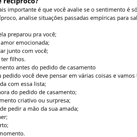
 recíproco?
is importante é que você avalie se o sentimento é só
íproco, analise situações passadas empíricas para sabe
ela preparou pra você;
e amor emocionada;
ar junto com você;
ter filhos. 
mento antes do pedido de casamento 
u pedido você deve pensar em várias coisas e vamos t
a com essa lista; 
 hora do pedido de casamento;
mento criativo ou surpresa;
 de pedir a mão da sua amada;
her;
rto;
 momento. 