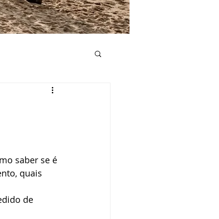
e casamento
Convite de casamento
mo saber se é 
Lista de casamento
nto, quais 
edido de 
mento