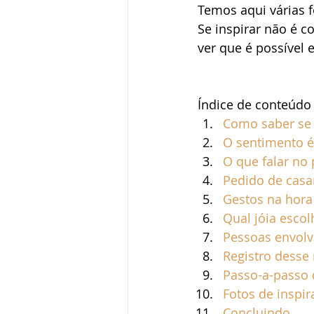
Temos aqui várias f
Se inspirar não é co
Pedido de casamento
Vestid
ver que é possível 
Vida de casados
Índice de conteúdo
Como saber se 
O sentimento é
O que falar no
Pedido de casa
Gestos na hora
Qual jóia escol
Pessoas envolv
Registro dess
Passo-a-passo
Fotos de inspi
Concluindo