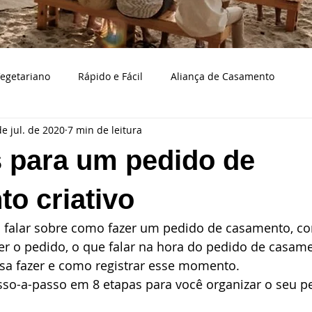
egetariano
Rápido e Fácil
Aliança de Casamento
de jul. de 2020
7 min de leitura
Bodas de casamento
Caraguatatuba
Bolo e doces d
 para um pedido de
a
Casamento na praia
Cerimonialista
Cidades
o criativo
 falar sobre como fazer um pedido de casamento, co
aço de casamento
Decoração
Eventos
Fotografia
zer o pedido, o que falar na hora do pedido de casame
sa fazer e como registrar esse momento. 
so-a-passo em 8 etapas para você organizar o seu p
samento
Musicistas para casamentos
Organizando casa
 