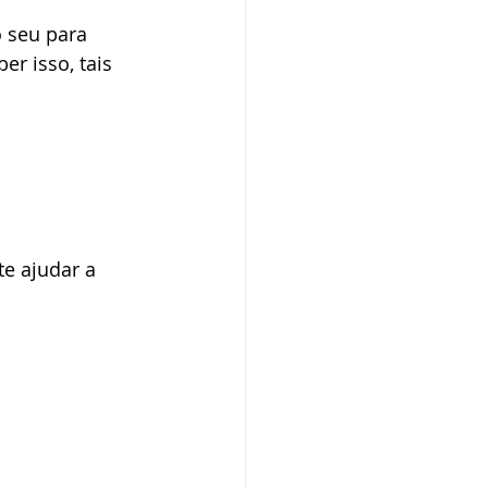
 seu para 
r isso, tais 
e ajudar a 