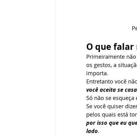
P
O que falar
Primeiramente não 
os gestos, a situaç
importa. 
Entretanto você não
você aceita se cas
Só não se esqueça de
Se você quiser dize
pelos quais está to
por isso que eu qu
lado
. 