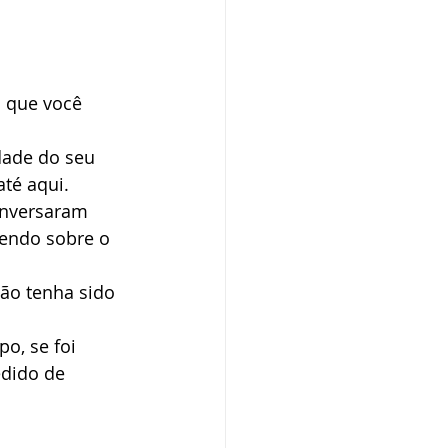
 
a que você 
dade do seu 
té aqui. 
onversaram 
zendo sobre o 
ão tenha sido 
o, se foi 
edido de 