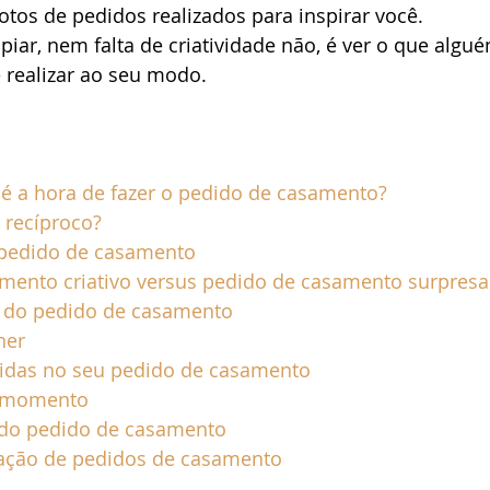
otos de pedidos realizados para inspirar você. 
piar, nem falta de criatividade não, é ver o que alguém
o de noiva
São Sebastião
Site de Casamento
Ubatu
e realizar ao seu modo. 
é a hora de fazer o pedido de casamento?
 recíproco?
 pedido de casamento
mento criativo versus pedido de casamento surpresa
 do pedido de casamento
her
idas no seu pedido de casamento
e momento
 do pedido de casamento
ração de pedidos de casamento