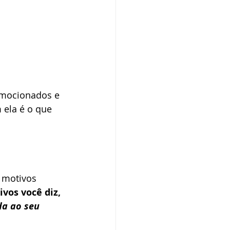
emocionados e 
 ela é o que 
 motivos 
vos você diz, 
da ao seu 