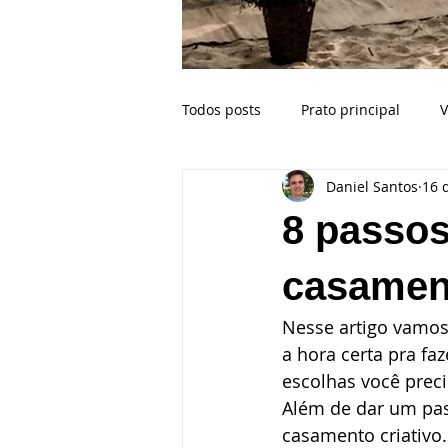
Todos posts
Prato principal
V
Daniel Santos
16 
Buffet para casamento na praia
8 passos
Celebrante
Casamento Bahi
casament
Nesse artigo vamos
Crianças no casamento
Esp
a hora certa pra fa
escolhas você preci
Além de dar um pas
Ilhabela SP
Fotógrafo de ca
casamento criativo.