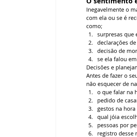
O sentimento é
Inegavelmente o ma
com ela ou se é rec
como; 
surpresas que 
declarações d
decisão de mor
se ela falou em 
Decisões e planeja
Antes de fazer o se
não esquecer de nad
o que falar na
pedido de casa
gestos na hora
qual jóia escol
pessoas por pe
registro desse