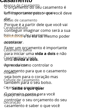
casamento
Aliança de Casamento
O orçamento do seu casamento é 
Buffet para casamento na praia
um importante passo  que você deve 
dar.  
Bodas de casamento
Porque é a partir dele que você vai 
Caraguatatuba
conseguir imaginar como será a sua 
Bolo e doces de casamento
cerimônia
 e se ela vai mesmo poder 
acontecer. 
Celebrante
Fazer um orçamento é importante 
Casamento Bahia
para iniciar uma 
vida a dois
 e não 
Casamento na praia
uma 
dívida a dois
.  
Aprenda como controlar o 
Cerimonialista
orçamento para que o casamento 
Cidades
seja bom para o coração mas 
Convite de casamento
também para o seu bolso.  
Crianças no casamento
Saiba o que quer
O primeiro ponto para você 
Espaço de casamento
controlar o seu orçamento do seu 
Decoração
casamento é saber o que você 