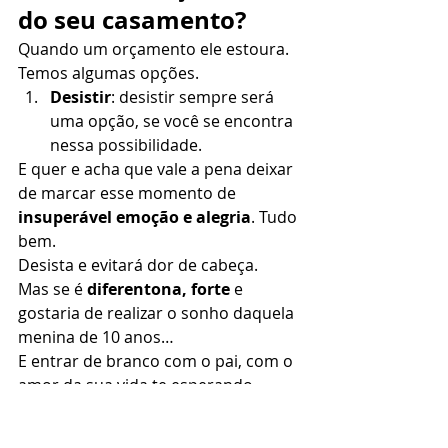
do seu casamento?
Quando um orçamento ele estoura. 
Temos algumas opções. 
Desistir
: desistir sempre será 
uma opção, se você se encontra 
nessa possibilidade. 
E quer e acha que vale a pena deixar 
de marcar esse momento de 
insuperável emoção e alegria
. Tudo 
bem.  
Desista e evitará dor de cabeça. 
Mas se é 
diferentona, forte
 e 
gostaria de realizar o sonho daquela 
menina de 10 anos… 
E entrar de branco com o pai, com o 
amor da sua vida te esperando… 
Custe o que custar. Vamos há 
algumas possibilidades. 