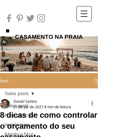
CASAMENTO NA PRAIA
Post
Todos posts
Daniel Santos
Todos posts
21 de jul. de 2021
8 min de leitura
8 dicas de como controlar
Prato principal
o orçamento do seu
Vegetariano
Rápido e Fácil