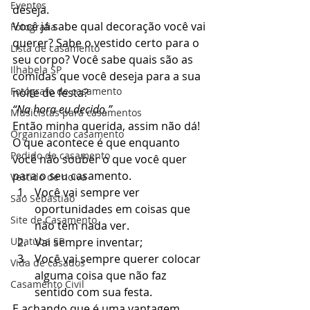
Eventos
deseja. 
Você já sabe qual decoração você vai 
Fotografia
querer? Sabe o vestido certo para o 
Lista de casamento
seu corpo? Você sabe quais são as 
Ilhabela SP
comidas que você deseja para a sua 
Fotógrafo de casamento
noite de festa?  
“Na hora eu decido.”
Musicistas para casamentos
Então minha querida, assim não dá! 
Organizando casamento
O que acontece é que enquanto 
Pedido de casamento
você não souber o que você quer 
para o seu casamento. 
Vestido de noiva
Você vai sempre ver 
São Sebastião
oportunidades em coisas que 
Site de Casamento
não tem nada ver.  
Ubatuba SP
Vai sempre inventar;  
Você vai sempre querer colocar 
Vida de casados
alguma coisa que não faz 
Casamento Civil
sentido com sua festa. 
E achando que é uma vantagem. 