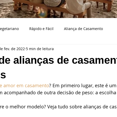
egetariano
Rápido e Fácil
Aliança de Casamento
de fev. de 2022
5 min de leitura
Bodas de casamento
Caraguatatuba
Bolo e doces d
 de alianças de casamen
a
Casamento na praia
Cerimonialista
Cidades
es
de amor em casamento
? Em primeiro lugar, este é um
aço de casamento
Decoração
Eventos
Fotografia
m acompanhado de outra decisão de peso: a escolha 
re o melhor modelo? Veja tudo sobre alianças de ca
samento
Musicistas para casamentos
Organizando casa