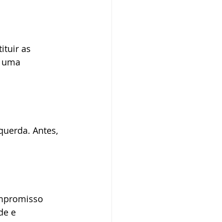
tuir as 
r uma 
uerda. Antes, 
ompromisso 
de e 