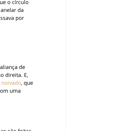
ue o círculo 
anelar da 
assava por 
 
aliança de 
 direita. E, 
 noivado
, que 
 com uma 