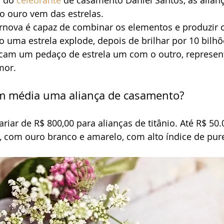
 do 
celebrante
 de casamento Daniel Santos, as alianç
o ouro vem das estrelas.
ova é capaz de combinar os elementos e produzir o
 uma estrela explode, depois de brilhar por 10 bilhõ
ocam um pedaço de estrela um com o outro, represen
mor. 
m média uma aliança de casamento?
iar de R$ 800,00 para alianças de titânio. Até R$ 50.
, com ouro branco e amarelo, com alto índice de pur