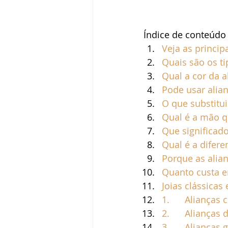
Pedido de casamento
Vestid
Índice de conteúdo
Veja as princi
Quais são os ti
Vida de casados
Qual a cor da 
Pode usar alian
O que substitu
Qual é a mão q
Que significado
Qual é a difere
Porque as alia
Quanto custa 
Joias clássicas
1.      Alianças 
2.      Aliança
3.      Alianças