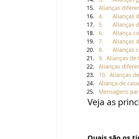
Alianças diferen
4.      Alianç
5.      Alianç
6.      Aliança 
7.      Alianç
8.      Aliança
9.  Alianças de
Alianças difere
10.  Alianças 
Aliança de cas
Mensagens para
Veja as prin
Quais são os ti