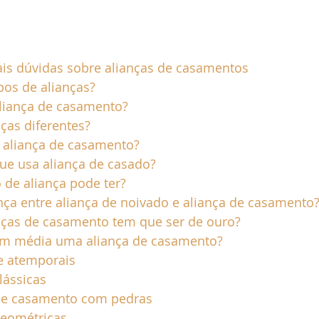
o de noiva
São Sebastião
Site de Casamento
Ubatu
pais dúvidas sobre alianças de casamentos
pos de alianças?
aliança de casamento?
ças diferentes?
i aliança de casamento?
ue usa aliança de casado?
 de aliança pode ter?
nça entre aliança de noivado e aliança de casamento
nças de casamento tem que ser de ouro?
em média uma aliança de casamento?
 e atemporais
clássicas
s de casamento com pedras
 geométricas