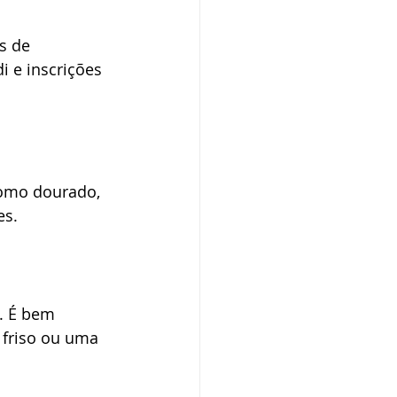
s de 
 e inscrições 
omo dourado, 
es. 
. É bem 
friso ou uma 
 