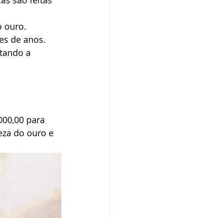
as são feitas 
 ouro. 
es de anos.
tando a 
000,00 para 
eza do ouro e 