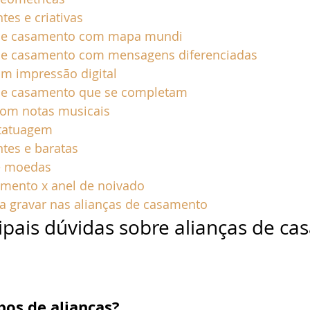
tes e criativas
as de casamento com mapa mundi
as de casamento com mensagens diferenciadas
com impressão digital
as de casamento que se completam
s com notas musicais
 tatuagem
ntes e baratas
de moedas
amento x anel de noivado
 gravar nas alianças de casamento
cipais dúvidas sobre alianças de c
pos de alianças?