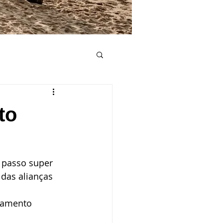
e casamento
to
Convite de casamento
 passo super 
Lista de casamento
das alianças 
samento 
mento