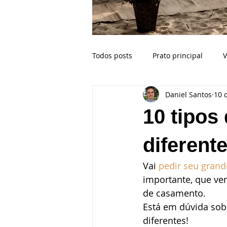
Todos posts
Prato principal
V
Daniel Santos
10 
Buffet para casamento na praia
10 tipos
Celebrante
Casamento Bahi
diferent
Vai 
pedir seu gran
Crianças no casamento
Esp
importante, que ve
de casamento. 
Está em dúvida sob
Ilhabela SP
Fotógrafo de ca
diferentes! 