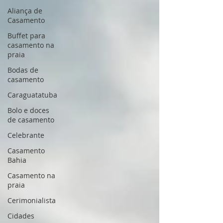
Aliança de
Casamento
Buffet para
casamento na
praia
Bodas de
casamento
Caraguatatuba
Bolo e doces
de casamento
Celebrante
Casamento
Bahia
Casamento na
praia
Cerimonialista
Cidades