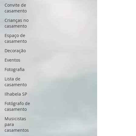
Convite de
casamento
Crianças no
casamento
Espaço de
casamento
Decoração
Eventos
Fotografia
Lista de
casamento
Ilhabela SP
Fotógrafo de
casamento
Musicistas
para
casamentos