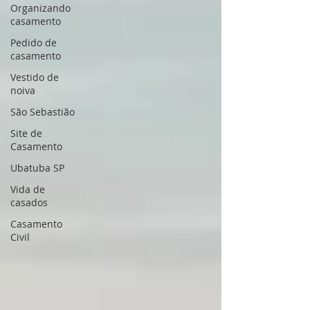
Organizando
casamento
Pedido de
casamento
Vestido de
noiva
São Sebastião
Site de
Casamento
Ubatuba SP
Vida de
casados
Casamento
Civil