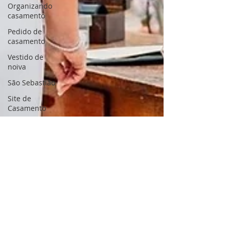
Organizando
casamento
Pedido de
casamento
Vestido de
noiva
São Sebastião
Site de
Casamento
Ubatuba SP
Vida de
casados
Casamento
Civil
Daniel Santos
22 de jan.
7 min de leitura
Pacote de casamento na