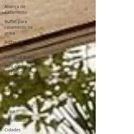
Aliança de
Casamento
Buffet para
casamento na
praia
Bodas de
casamento
Caraguatatuba
Bolo e doces
de casamento
Celebrante
Casamento
Bahia
Casamento na
praia
Cerimonialista
Cidades