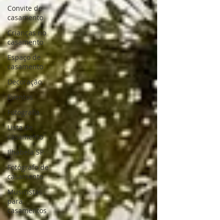
Convite de
casamento
Crianças no
casamento
Espaço de
casamento
Decoração
Eventos
Fotografia
Lista de
casamento
Ilhabela SP
Fotógrafo de
casamento
Musicistas
para
casamentos