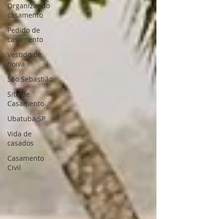
Organizando
casamento
Pedido de
casamento
Vestido de
noiva
São Sebastião
Site de
Casamento
Ubatuba SP
Vida de
casados
Casamento
Civil